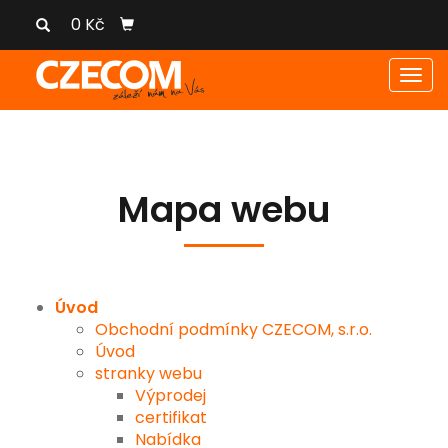
0 Kč
Men
Mapa webu
Úvod
Obchodní podmínky CZECOM, s.r.o.
Úvod
stranky webu
Výprodej
certifikat
Nabídka