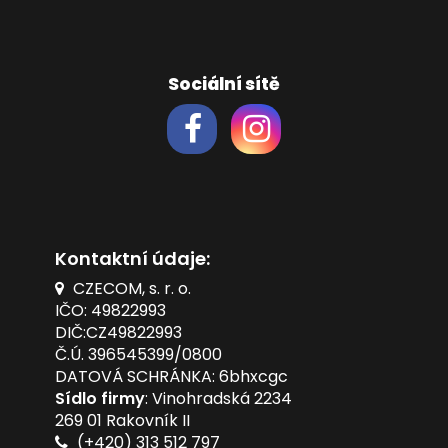
Sociální sítě
Kontaktní údaje:
CZECOM, s. r. o.
IČO: 49822993
DIČ:CZ49822993
Č.Ú. 396545399/0800
DATOVÁ SCHRÁNKA: 6bhxcgc
Sídlo firmy
: Vinohradská 2234
269 01 Rakovník II
(+420) 313 512 797