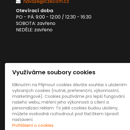
navaze@czecom.cz
Otevírací doba
PO - PÁ: 9:00 - 12:00 / 12:30 - 16:30
SOBOTA: zavřeno
NEDĚLE: zavřeno
Využíváme soubory cookies
Kliknutím na Přijmout cookies dáváte souhlas s uložením
vybraných cookies (nutné, preferenční, výkonnostní,
marketingové). Cookies používáme pro lepší fungování
našeho webu, měření jeho výkonnosti a cílení a
personalizaci reklam. To jaké cookies budou uloženy,
můžete svobodně rozhodnout pod tlačítkem Upravit
nastavení.
Prohlášení o cookies.