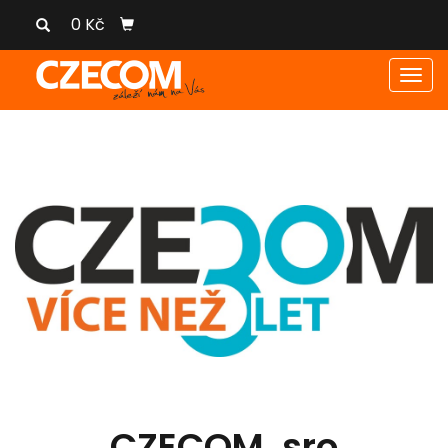
0 Kč
Men
CZECOM, sro