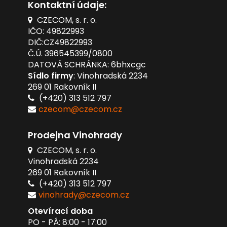
Kontaktní údaje:
CZECOM, s. r. o.
IČO: 49822993
DIČ:CZ49822993
Č.Ú. 396545399/0800
DATOVÁ SCHRÁNKA: 6bhxcgc
Sídlo firmy
: Vinohradská 2234
269 01 Rakovník II
(+420) 313 512 797
czecom@czecom.cz
Prodejna Vinohrady
CZECOM, s. r. o.
Vinohradská 2234
269 01 Rakovník II
(+420) 313 512 797
vinohrady@czecom.cz
Otevírací doba
PO - PÁ: 8:00 - 17:00