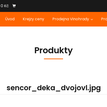
0 Kč
Úvod
Krejzy ceny
Prodejna Vinohrady
Pr
Produkty
sencor_deka_dvojovl.jpg