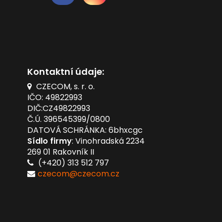
Kontaktní údaje:
CZECOM, s. r. o.
IČO: 49822993
DIČ:CZ49822993
Č.Ú. 396545399/0800
DATOVÁ SCHRÁNKA: 6bhxcgc
Sídlo firmy
: Vinohradská 2234
269 01 Rakovník II
(+420) 313 512 797
czecom@czecom.cz