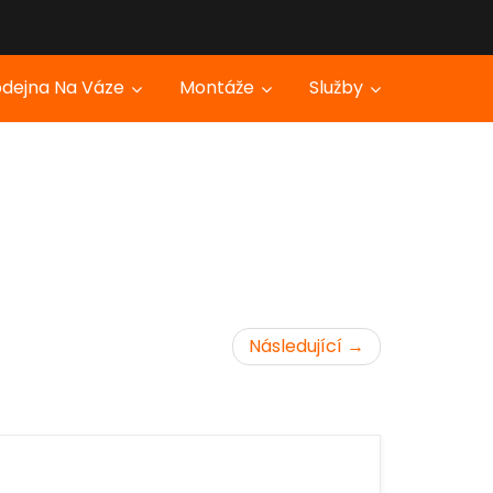
odejna Na Váze
Montáže
Služby
Následující →