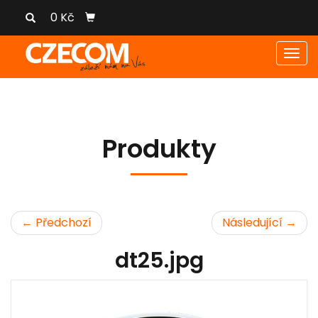
0 Kč
Men
Produkty
← Předchozí
Následující →
dt25.jpg