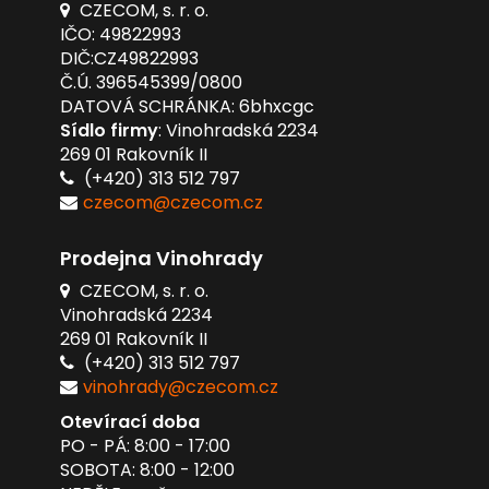
CZECOM, s. r. o.
IČO: 49822993
DIČ:CZ49822993
Č.Ú. 396545399/0800
DATOVÁ SCHRÁNKA: 6bhxcgc
Sídlo firmy
: Vinohradská 2234
269 01 Rakovník II
(+420) 313 512 797
czecom@czecom.cz
Prodejna Vinohrady
CZECOM, s. r. o.
Vinohradská 2234
269 01 Rakovník II
(+420) 313 512 797
vinohrady@czecom.cz
Otevírací doba
PO - PÁ: 8:00 - 17:00
SOBOTA: 8:00 - 12:00